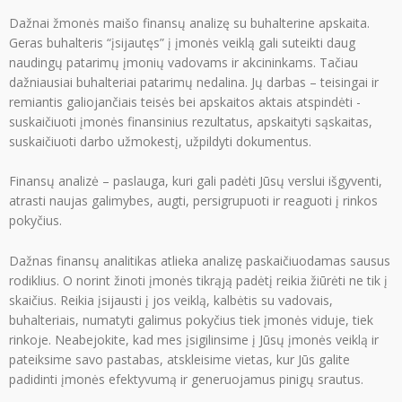
Dažnai žmonės maišo finansų analizę su buhalterine apskaita.
Geras buhalteris “įsijautęs” į įmonės veiklą gali suteikti daug
naudingų patarimų įmonių vadovams ir akcininkams. Tačiau
dažniausiai buhalteriai patarimų nedalina. Jų darbas – teisingai ir
remiantis galiojančiais teisės bei apskaitos aktais atspindėti -
suskaičiuoti įmonės finansinius rezultatus, apskaityti sąskaitas,
suskaičiuoti darbo užmokestį, užpildyti dokumentus.
Finansų analizė – paslauga, kuri gali padėti Jūsų verslui išgyventi,
atrasti naujas galimybes, augti, persigrupuoti ir reaguoti į rinkos
pokyčius.
Dažnas finansų analitikas atlieka analizę paskaičiuodamas sausus
rodiklius. O norint žinoti įmonės tikrąją padėtį reikia žiūrėti ne tik į
skaičius. Reikia įsijausti į jos veiklą, kalbėtis su vadovais,
buhalteriais, numatyti galimus pokyčius tiek įmonės viduje, tiek
rinkoje. Neabejokite, kad mes įsigilinsime į Jūsų įmonės veiklą ir
pateiksime savo pastabas, atskleisime vietas, kur Jūs galite
padidinti įmonės efektyvumą ir generuojamus pinigų srautus.