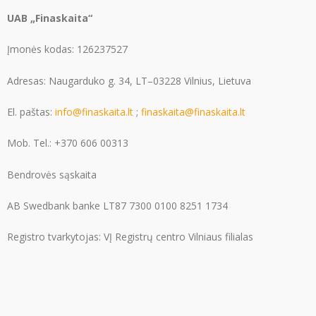
UAB „Finaskaita“
Įmonės kodas: 126237527
Adresas: Naugarduko g. 34, LT–03228 Vilnius, Lietuva
El. paštas:
info@finaskaita.lt
;
finaskaita@finaskaita.lt
Mob. Tel.: +370 606 00313
Bendrovės sąskaita
AB Swedbank banke LT87 7300 0100 8251 1734
Registro tvarkytojas: VĮ Registrų centro Vilniaus filialas